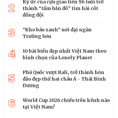
Ký ức của cựu giao liên 96 tuổi trở
2
thành “tấm bản đồ” tìm hài cốt
đồng đội
3
“Kho báu xanh” nơi đại ngàn
Trường Sơn
4
10 bãi biển đẹp nhất Việt Nam theo
bình chọn của Lonely Planet
Phú Quốc vượt Bali, trở thành hòn
5
đảo đẹp thứ hai châu Á - Thái Bình
Dương
6
World Cup 2026 chiếu trên kênh nào
tại Việt Nam?