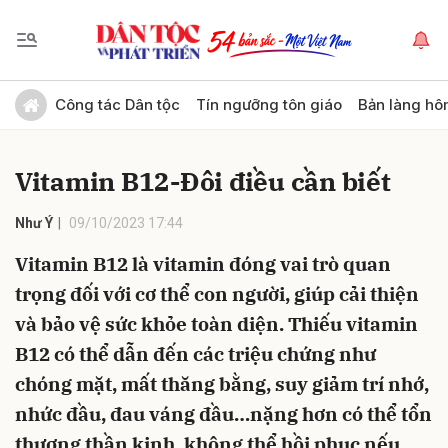
Gửi bình luận
Công tác Dân tộc
Tín ngưỡng tôn giáo
Bản làng hô
Vitamin B12-Đôi điều cần biết
Như Ý
09/10/2023 17:44
Vitamin B12 là vitamin đóng vai trò quan
trọng đối với cơ thể con người, giúp cải thiện
Hủy
Gửi
và bảo vệ sức khỏe toàn diện. Thiếu vitamin
B12 có thể dẫn đến các triệu chứng như
chóng mặt, mất thăng bằng, suy giảm trí nhớ,
nhức đầu, đau váng đầu…nặng hơn có thể tổn
thương thần kinh, không thể hồi phục nếu