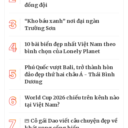
đồng đội
3
“Kho báu xanh” nơi đại ngàn
Trường Sơn
4
10 bãi biển đẹp nhất Việt Nam theo
bình chọn của Lonely Planet
Phú Quốc vượt Bali, trở thành hòn
5
đảo đẹp thứ hai châu Á - Thái Bình
Dương
6
World Cup 2026 chiếu trên kênh nào
tại Việt Nam?
7
Cô gái Dao viết câu chuyện đẹp về
khát vọng cống hiến