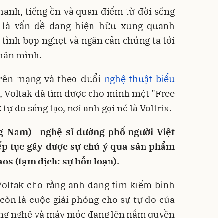
hanh, tiếng ồn và quan điểm từ đời sống
 là vấn đề đang hiện hữu xung quanh
ô tình bọp nghẹt và ngăn cản chúng ta tới
thân mình.
rên mạng và theo đuổi
nghệ thuật biểu
, Voltak đã tìm được cho mình một "Free
 tự do sáng tạo, nơi anh gọi nó là Voltrix.
ng Nam)– nghệ sĩ đường phố người Việt
iếp tục gây được sự chú ý qua sản phẩm
s (tạm dịch: sự hỗn loạn).
oltak cho rằng anh đang tìm kiếm bình
còn là cuộc giải phóng cho sự tự do của
công nghệ và máy móc đang lên nắm quyền