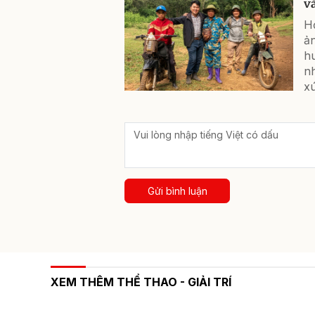
v
H
ả
hu
n
xú
Gửi bình luận
XEM THÊM THỂ THAO - GIẢI TRÍ