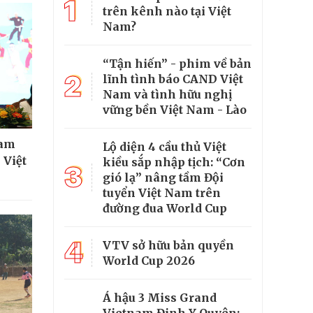
1
trên kênh nào tại Việt
Nam?
“Tận hiến” - phim về bản
2
lĩnh tình báo CAND Việt
Nam và tình hữu nghị
vững bền Việt Nam - Lào
ham
Lộ diện 4 cầu thủ Việt
 Việt
kiều sắp nhập tịch: “Cơn
3
gió lạ” nâng tầm Đội
tuyển Việt Nam trên
đường đua World Cup
4
VTV sở hữu bản quyền
World Cup 2026
Á hậu 3 Miss Grand
Vietnam Đinh Y Quyên: