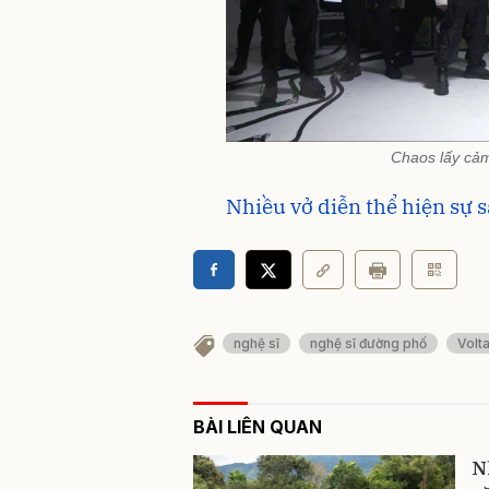
Chaos lấy cả
Nhiều vở diễn thể hiện sự s
nghệ sĩ
nghệ sĩ đường phố
Volt
BÀI LIÊN QUAN
N