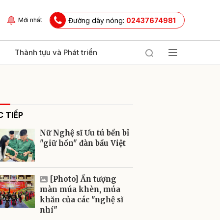
Đường dây nóng:
02437674981
Mới nhất
Thành tựu và Phát triển
 TIẾP
Nữ Nghệ sĩ Ưu tú bền bỉ
"giữ hồn" đàn bầu Việt
ửi
[Photo] Ấn tượng
màn múa khèn, múa
khăn của các "nghệ sĩ
nhí"