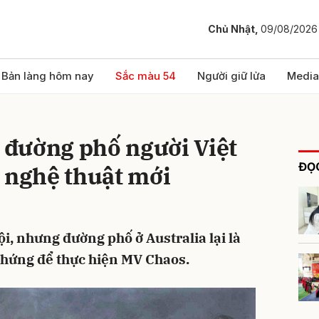
Chủ Nhật,
09/08/2026
bình luận
Bản làng hôm nay
Sắc màu 54
Người giữ lửa
Media
ĩ đường phố người Việt
ĐỌC
 nghệ thuật mới
ội, nhưng đường phố ở Australia lại là
Hủy
G
 hứng để thực hiện MV Chaos.