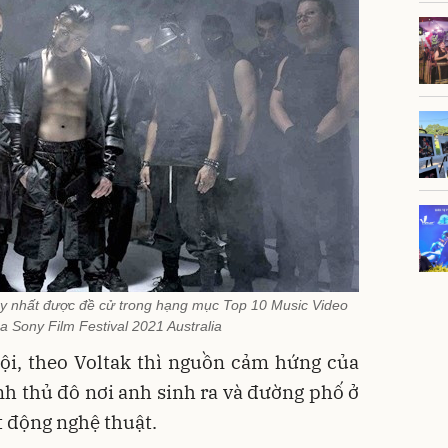
uy nhất được đề cử trong hạng mục Top 10 Music Video
a Sony Film Festival 2021 Australia
Nội, theo Voltak thì nguồn cảm hứng của
h thủ đô nơi anh sinh ra và đường phố ở
t động nghệ thuật.