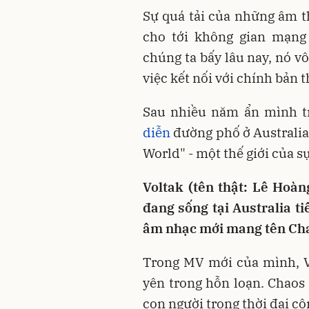
Sự quá tải của những âm t
cho tới không gian mạng
chúng ta bấy lâu nay, nó v
việc kết nối với chính bản 
Sau nhiều năm ẩn mình t
diễn
đường phố ở Australia
World" - một thế giới của sự
Voltak (tên thật: Lê Hoà
đang sống tại Australia t
âm nhạc mới mang tên Chao
Trong MV mới của mình, V
yên trong hỗn loạn. Chaos 
con người trong thời đại 