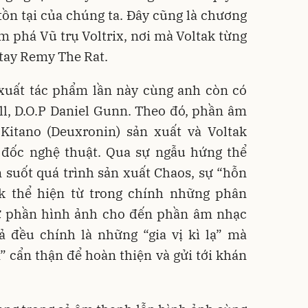
tồn tại của chúng ta. Đây cũng là chương
m phá Vũ trụ Voltrix, nơi mà Voltak từng
tay Remy The Rat.
 xuất tác phẩm lần này cùng anh còn có
ll, D.O.P Daniel Gunn. Theo đó, phần âm
Kitano (Deuxronin) sản xuất và Voltak
m đốc nghệ thuật. Qua sự ngẫu hứng thể
suốt quá trình sản xuất Chaos, sự “hỗn
k thể hiện từ trong chính những phân
ừ phần hình ảnh cho đến phần âm nhạc
cả đều chính là những “gia vị kì lạ” mà
cẩn thận để hoàn thiện và gửi tới khán