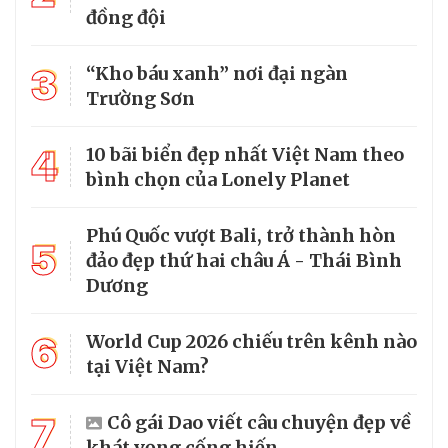
đồng đội
3
“Kho báu xanh” nơi đại ngàn
Trường Sơn
4
10 bãi biển đẹp nhất Việt Nam theo
bình chọn của Lonely Planet
Phú Quốc vượt Bali, trở thành hòn
5
đảo đẹp thứ hai châu Á - Thái Bình
Dương
6
World Cup 2026 chiếu trên kênh nào
tại Việt Nam?
7
Cô gái Dao viết câu chuyện đẹp về
khát vọng cống hiến