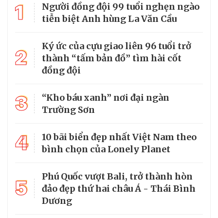
1
Người đồng đội 99 tuổi nghẹn ngào
tiễn biệt Anh hùng La Văn Cầu
Ký ức của cựu giao liên 96 tuổi trở
2
thành “tấm bản đồ” tìm hài cốt
đồng đội
3
“Kho báu xanh” nơi đại ngàn
Trường Sơn
4
10 bãi biển đẹp nhất Việt Nam theo
bình chọn của Lonely Planet
Phú Quốc vượt Bali, trở thành hòn
5
đảo đẹp thứ hai châu Á - Thái Bình
Dương