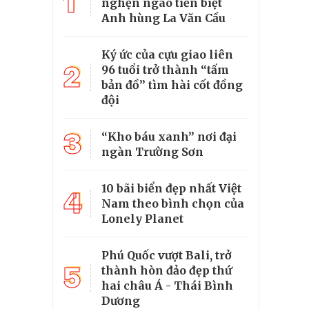
1
nghẹn ngào tiễn biệt
Anh hùng La Văn Cầu
Ký ức của cựu giao liên
2
96 tuổi trở thành “tấm
bản đồ” tìm hài cốt đồng
đội
3
“Kho báu xanh” nơi đại
ngàn Trường Sơn
10 bãi biển đẹp nhất Việt
4
Nam theo bình chọn của
Lonely Planet
Phú Quốc vượt Bali, trở
5
thành hòn đảo đẹp thứ
hai châu Á - Thái Bình
Dương