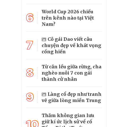
World Cup 2026 chiếu
6
trên kênh nào tại Việt
Nam?
Cô gái Dao viết câu
7
chuyện đẹp về khát vọng
cống hiến
Từ căn lều giữa rừng, cha
8
nghèo nuôi 7 con gái
thành cử nhân
9
Làng cổ đẹp như tranh
vẽ giữa lòng miền Trung
Thăm không gian lưu
10
giữ kí ức lịch sử về cố