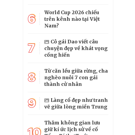
World Cup 2026 chiếu
6
trên kênh nào tại Việt
Nam?
Cô gái Dao viết câu
7
chuyện đẹp về khát vọng
cống hiến
Từ căn lều giữa rừng, cha
8
nghèo nuôi 7 con gái
thành cử nhân
9
Làng cổ đẹp như tranh
vẽ giữa lòng miền Trung
Thăm không gian lưu
10
giữ kí ức lịch sử về cố