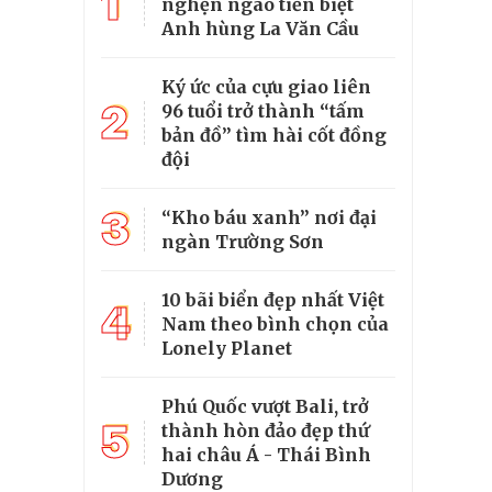
1
nghẹn ngào tiễn biệt
Anh hùng La Văn Cầu
Ký ức của cựu giao liên
2
96 tuổi trở thành “tấm
bản đồ” tìm hài cốt đồng
đội
3
“Kho báu xanh” nơi đại
ngàn Trường Sơn
10 bãi biển đẹp nhất Việt
4
Nam theo bình chọn của
Lonely Planet
Phú Quốc vượt Bali, trở
5
thành hòn đảo đẹp thứ
hai châu Á - Thái Bình
Dương