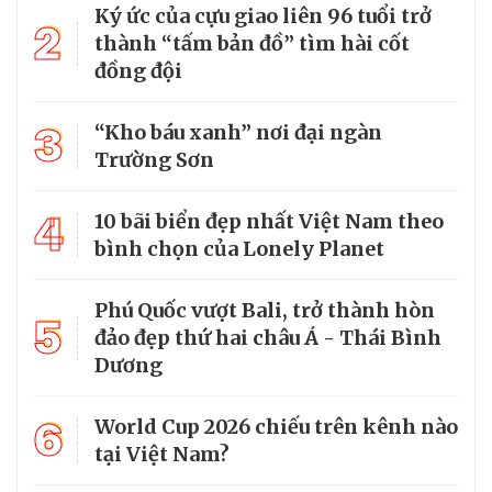
Ký ức của cựu giao liên 96 tuổi trở
2
thành “tấm bản đồ” tìm hài cốt
đồng đội
3
“Kho báu xanh” nơi đại ngàn
Trường Sơn
4
10 bãi biển đẹp nhất Việt Nam theo
bình chọn của Lonely Planet
Phú Quốc vượt Bali, trở thành hòn
5
đảo đẹp thứ hai châu Á - Thái Bình
Dương
6
World Cup 2026 chiếu trên kênh nào
tại Việt Nam?