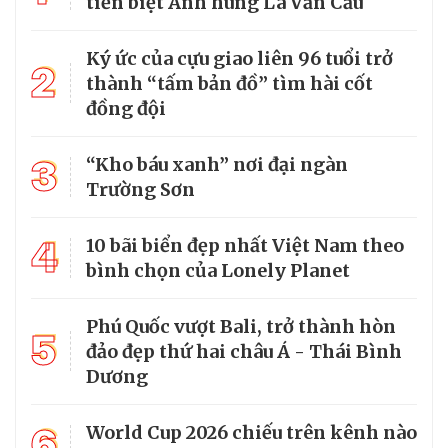
tiễn biệt Anh hùng La Văn Cầu
Ký ức của cựu giao liên 96 tuổi trở
2
thành “tấm bản đồ” tìm hài cốt
đồng đội
3
“Kho báu xanh” nơi đại ngàn
Trường Sơn
4
10 bãi biển đẹp nhất Việt Nam theo
bình chọn của Lonely Planet
Phú Quốc vượt Bali, trở thành hòn
5
đảo đẹp thứ hai châu Á - Thái Bình
Dương
6
World Cup 2026 chiếu trên kênh nào