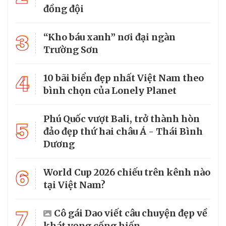
đồng đội
3
“Kho báu xanh” nơi đại ngàn
Trường Sơn
4
10 bãi biển đẹp nhất Việt Nam theo
bình chọn của Lonely Planet
Phú Quốc vượt Bali, trở thành hòn
5
đảo đẹp thứ hai châu Á - Thái Bình
Dương
6
World Cup 2026 chiếu trên kênh nào
tại Việt Nam?
7
Cô gái Dao viết câu chuyện đẹp về
khát vọng cống hiến