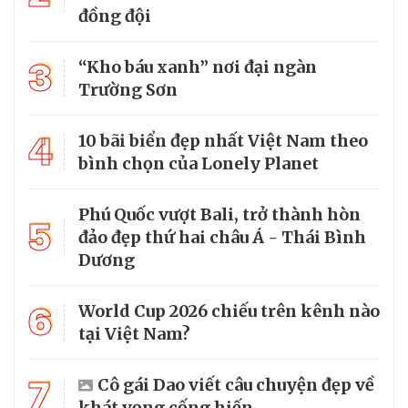
đồng đội
3
“Kho báu xanh” nơi đại ngàn
Trường Sơn
4
10 bãi biển đẹp nhất Việt Nam theo
bình chọn của Lonely Planet
Phú Quốc vượt Bali, trở thành hòn
5
đảo đẹp thứ hai châu Á - Thái Bình
Dương
6
World Cup 2026 chiếu trên kênh nào
tại Việt Nam?
7
Cô gái Dao viết câu chuyện đẹp về
khát vọng cống hiến