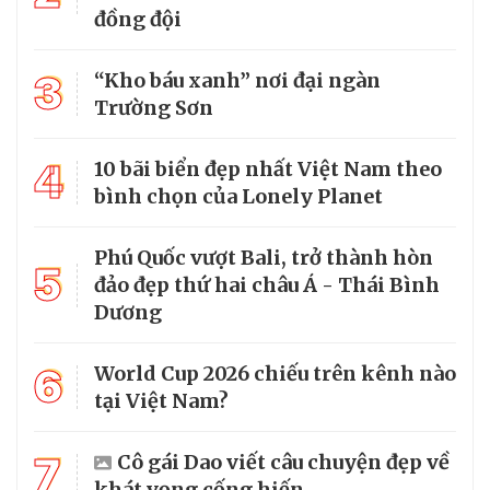
đồng đội
3
“Kho báu xanh” nơi đại ngàn
Trường Sơn
4
10 bãi biển đẹp nhất Việt Nam theo
bình chọn của Lonely Planet
Phú Quốc vượt Bali, trở thành hòn
5
đảo đẹp thứ hai châu Á - Thái Bình
Dương
6
World Cup 2026 chiếu trên kênh nào
tại Việt Nam?
7
Cô gái Dao viết câu chuyện đẹp về
khát vọng cống hiến