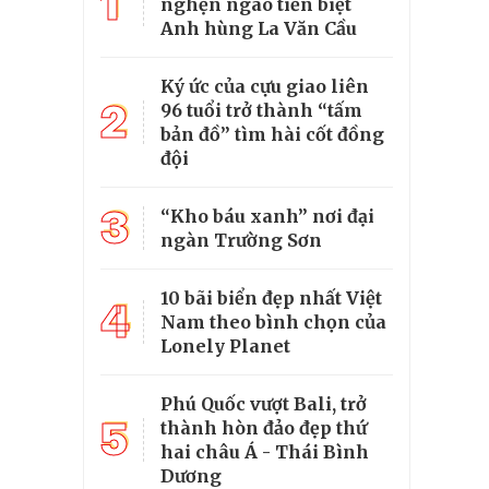
1
nghẹn ngào tiễn biệt
Anh hùng La Văn Cầu
Ký ức của cựu giao liên
2
96 tuổi trở thành “tấm
bản đồ” tìm hài cốt đồng
đội
3
“Kho báu xanh” nơi đại
ngàn Trường Sơn
10 bãi biển đẹp nhất Việt
4
Nam theo bình chọn của
Lonely Planet
Phú Quốc vượt Bali, trở
5
thành hòn đảo đẹp thứ
hai châu Á - Thái Bình
Dương