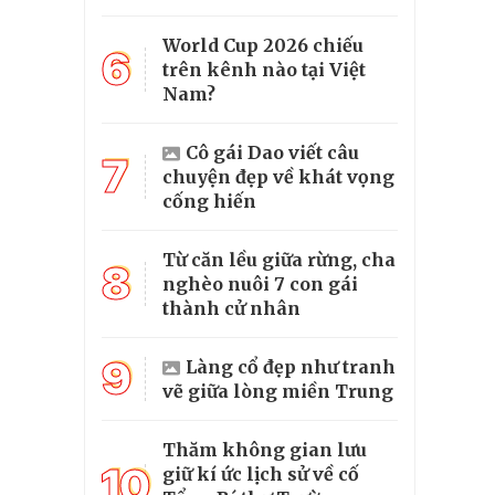
World Cup 2026 chiếu
6
trên kênh nào tại Việt
Nam?
Cô gái Dao viết câu
7
chuyện đẹp về khát vọng
cống hiến
Từ căn lều giữa rừng, cha
8
nghèo nuôi 7 con gái
thành cử nhân
9
Làng cổ đẹp như tranh
vẽ giữa lòng miền Trung
Thăm không gian lưu
10
giữ kí ức lịch sử về cố