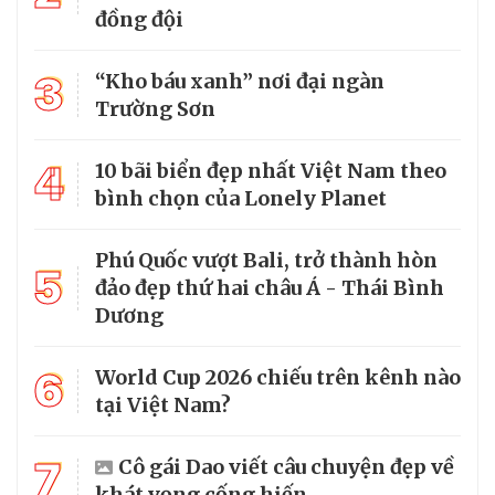
đồng đội
3
“Kho báu xanh” nơi đại ngàn
Trường Sơn
4
10 bãi biển đẹp nhất Việt Nam theo
bình chọn của Lonely Planet
Phú Quốc vượt Bali, trở thành hòn
5
đảo đẹp thứ hai châu Á - Thái Bình
Dương
6
World Cup 2026 chiếu trên kênh nào
tại Việt Nam?
7
Cô gái Dao viết câu chuyện đẹp về
khát vọng cống hiến