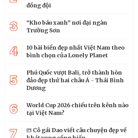
đồng đội
3
“Kho báu xanh” nơi đại ngàn
Trường Sơn
4
10 bãi biển đẹp nhất Việt Nam theo
bình chọn của Lonely Planet
Phú Quốc vượt Bali, trở thành hòn
5
đảo đẹp thứ hai châu Á - Thái Bình
Dương
6
World Cup 2026 chiếu trên kênh nào
tại Việt Nam?
7
Cô gái Dao viết câu chuyện đẹp về
khát vọng cống hiến