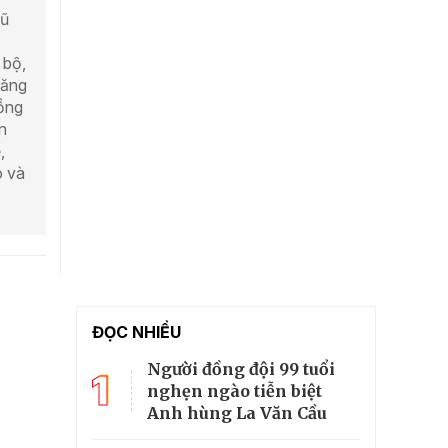
cũ
 bộ,
Măng
đồng
n
,
o và
ĐỌC NHIỀU
Người đồng đội 99 tuổi
1
nghẹn ngào tiễn biệt
Anh hùng La Văn Cầu