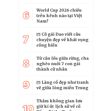
World Cup 2026 chiếu
6
trên kênh nào tại Việt
Nam?
Cô gái Dao viết câu
7
chuyện đẹp về khát vọng
cống hiến
Từ căn lều giữa rừng, cha
8
nghèo nuôi 7 con gái
thành cử nhân
9
Làng cổ đẹp như tranh
vẽ giữa lòng miền Trung
Thăm không gian lưu
10
giữ kí ức lịch sử về cố