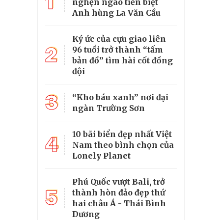
1
nghẹn ngào tiễn biệt
Anh hùng La Văn Cầu
Ký ức của cựu giao liên
2
96 tuổi trở thành “tấm
bản đồ” tìm hài cốt đồng
đội
3
“Kho báu xanh” nơi đại
ngàn Trường Sơn
10 bãi biển đẹp nhất Việt
4
Nam theo bình chọn của
Lonely Planet
Phú Quốc vượt Bali, trở
5
thành hòn đảo đẹp thứ
hai châu Á - Thái Bình
Dương