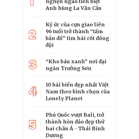
1
nghẹn ngào tiễn biệt
Anh hùng La Văn Cầu
Ký ức của cựu giao liên
2
96 tuổi trở thành “tấm
bản đồ” tìm hài cốt đồng
đội
3
“Kho báu xanh” nơi đại
ngàn Trường Sơn
10 bãi biển đẹp nhất Việt
4
Nam theo bình chọn của
Lonely Planet
Phú Quốc vượt Bali, trở
5
thành hòn đảo đẹp thứ
hai châu Á - Thái Bình
Dương