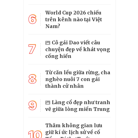
World Cup 2026 chiếu
6
trên kênh nào tại Việt
Nam?
Cô gái Dao viết câu
7
chuyện đẹp về khát vọng
cống hiến
Từ căn lều giữa rừng, cha
8
nghèo nuôi 7 con gái
thành cử nhân
9
Làng cổ đẹp như tranh
vẽ giữa lòng miền Trung
Thăm không gian lưu
10
giữ kí ức lịch sử về cố