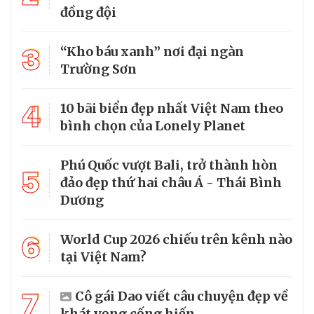
đồng đội
3
“Kho báu xanh” nơi đại ngàn
Trường Sơn
4
10 bãi biển đẹp nhất Việt Nam theo
bình chọn của Lonely Planet
Phú Quốc vượt Bali, trở thành hòn
5
đảo đẹp thứ hai châu Á - Thái Bình
Dương
6
World Cup 2026 chiếu trên kênh nào
tại Việt Nam?
7
Cô gái Dao viết câu chuyện đẹp về
khát vọng cống hiến