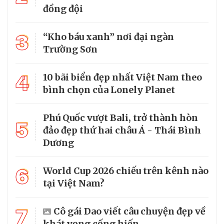
đồng đội
3
“Kho báu xanh” nơi đại ngàn
Trường Sơn
4
10 bãi biển đẹp nhất Việt Nam theo
bình chọn của Lonely Planet
Phú Quốc vượt Bali, trở thành hòn
5
đảo đẹp thứ hai châu Á - Thái Bình
Dương
6
World Cup 2026 chiếu trên kênh nào
tại Việt Nam?
7
Cô gái Dao viết câu chuyện đẹp về
khát vọng cống hiến