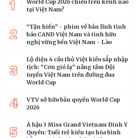
1
World Cup 2026 chiếu trên kênh nào
tại Việt Nam?
“Tận hiến” - phim về bản lĩnh tình
2
báo CAND Việt Nam và tình hữu
nghị vững bền Việt Nam - Lào
Lộ diện 4 cầu thủ Việt kiều sắp nhập
3
tịch: “Cơn gió lạ” nâng tầm Đội
tuyển Việt Nam trên đường đua
World Cup
4
VTV sở hữu bản quyền World Cup
2026
Á hậu 3 Miss Grand Vietnam Đinh Y
5
Quyên: Tuổi trẻ kiến tạo hòa bình