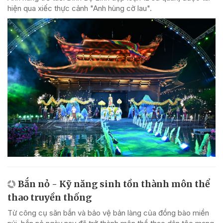
hiện qua xiếc thực cảnh "Anh hùng cờ lau".
Bắn nỏ - Kỹ năng sinh tồn thành môn thể
thao truyền thống
Từ công cụ săn bắn và bảo vệ bản làng của đồng bào miền