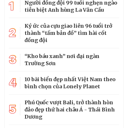
1
Người đồng đội 99 tuổi nghẹn ngào
tiễn biệt Anh hùng La Văn Cầu
Ký ức của cựu giao liên 96 tuổi trở
2
thành “tấm bản đồ” tìm hài cốt
đồng đội
3
“Kho báu xanh” nơi đại ngàn
Trường Sơn
4
10 bãi biển đẹp nhất Việt Nam theo
bình chọn của Lonely Planet
Phú Quốc vượt Bali, trở thành hòn
5
đảo đẹp thứ hai châu Á - Thái Bình
Dương