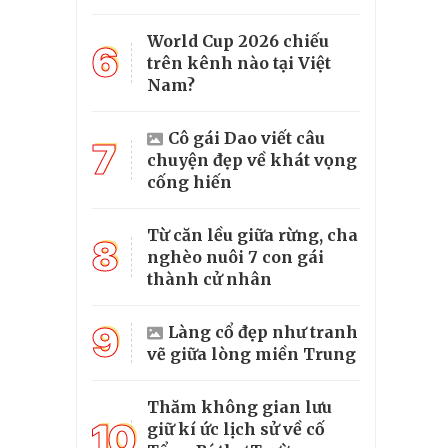
World Cup 2026 chiếu
6
trên kênh nào tại Việt
Nam?
Cô gái Dao viết câu
7
chuyện đẹp về khát vọng
cống hiến
Từ căn lều giữa rừng, cha
8
nghèo nuôi 7 con gái
thành cử nhân
9
Làng cổ đẹp như tranh
vẽ giữa lòng miền Trung
Thăm không gian lưu
10
giữ kí ức lịch sử về cố