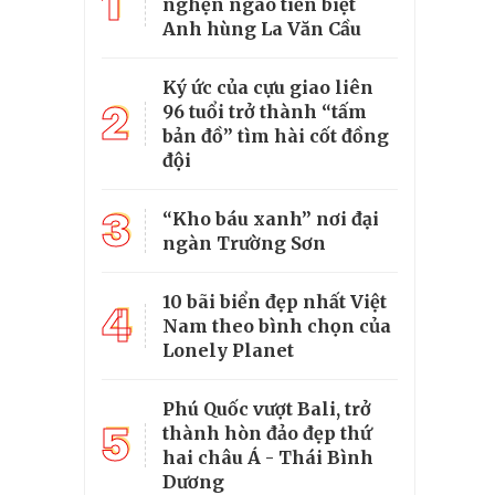
1
nghẹn ngào tiễn biệt
Anh hùng La Văn Cầu
Ký ức của cựu giao liên
2
96 tuổi trở thành “tấm
bản đồ” tìm hài cốt đồng
đội
3
“Kho báu xanh” nơi đại
ngàn Trường Sơn
10 bãi biển đẹp nhất Việt
4
Nam theo bình chọn của
Lonely Planet
Phú Quốc vượt Bali, trở
5
thành hòn đảo đẹp thứ
hai châu Á - Thái Bình
Dương