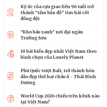
Ký ức của cựu giao liên 96 tuổi trở
2
thành “tấm bản đồ” tìm hài cốt
đồng đội
3
“Kho báu xanh” nơi đại ngàn
Trường Sơn
4
10 bãi biển đẹp nhất Việt Nam theo
bình chọn của Lonely Planet
Phú Quốc vượt Bali, trở thành hòn
5
đảo đẹp thứ hai châu Á - Thái Bình
Dương
6
World Cup 2026 chiếu trên kênh nào
tại Việt Nam?