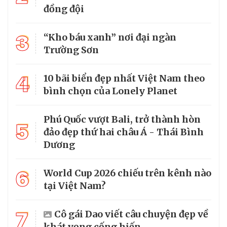
đồng đội
3
“Kho báu xanh” nơi đại ngàn
Trường Sơn
4
10 bãi biển đẹp nhất Việt Nam theo
bình chọn của Lonely Planet
Phú Quốc vượt Bali, trở thành hòn
5
đảo đẹp thứ hai châu Á - Thái Bình
Dương
6
World Cup 2026 chiếu trên kênh nào
tại Việt Nam?
7
Cô gái Dao viết câu chuyện đẹp về
khát vọng cống hiến