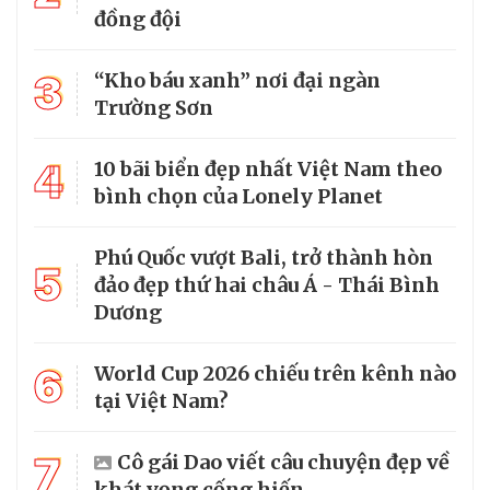
đồng đội
3
“Kho báu xanh” nơi đại ngàn
Trường Sơn
4
10 bãi biển đẹp nhất Việt Nam theo
bình chọn của Lonely Planet
Phú Quốc vượt Bali, trở thành hòn
5
đảo đẹp thứ hai châu Á - Thái Bình
Dương
6
World Cup 2026 chiếu trên kênh nào
tại Việt Nam?
7
Cô gái Dao viết câu chuyện đẹp về
khát vọng cống hiến