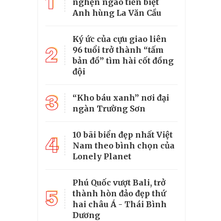
1
nghẹn ngào tiễn biệt
Anh hùng La Văn Cầu
Ký ức của cựu giao liên
2
96 tuổi trở thành “tấm
bản đồ” tìm hài cốt đồng
đội
3
“Kho báu xanh” nơi đại
ngàn Trường Sơn
10 bãi biển đẹp nhất Việt
4
Nam theo bình chọn của
Lonely Planet
Phú Quốc vượt Bali, trở
5
thành hòn đảo đẹp thứ
hai châu Á - Thái Bình
Dương