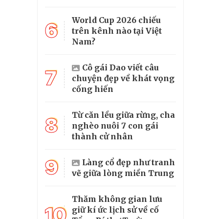
World Cup 2026 chiếu
6
trên kênh nào tại Việt
Nam?
Cô gái Dao viết câu
7
chuyện đẹp về khát vọng
cống hiến
Từ căn lều giữa rừng, cha
8
nghèo nuôi 7 con gái
thành cử nhân
9
Làng cổ đẹp như tranh
vẽ giữa lòng miền Trung
Thăm không gian lưu
10
giữ kí ức lịch sử về cố