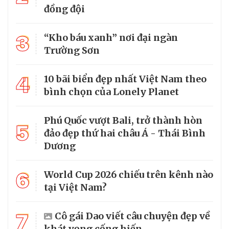
đồng đội
3
“Kho báu xanh” nơi đại ngàn
Trường Sơn
4
10 bãi biển đẹp nhất Việt Nam theo
bình chọn của Lonely Planet
Phú Quốc vượt Bali, trở thành hòn
5
đảo đẹp thứ hai châu Á - Thái Bình
Dương
6
World Cup 2026 chiếu trên kênh nào
tại Việt Nam?
7
Cô gái Dao viết câu chuyện đẹp về
khát vọng cống hiến