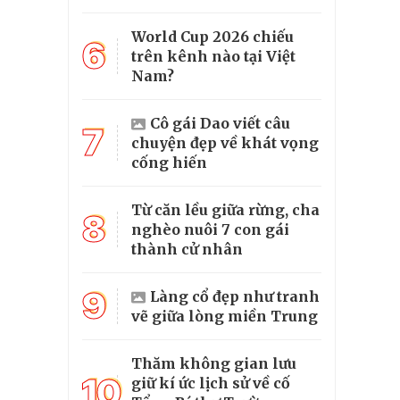
World Cup 2026 chiếu
6
trên kênh nào tại Việt
Nam?
Cô gái Dao viết câu
7
chuyện đẹp về khát vọng
cống hiến
Từ căn lều giữa rừng, cha
8
nghèo nuôi 7 con gái
thành cử nhân
9
Làng cổ đẹp như tranh
vẽ giữa lòng miền Trung
Thăm không gian lưu
10
giữ kí ức lịch sử về cố