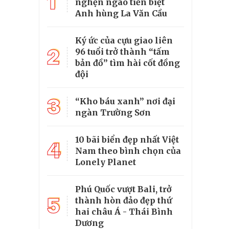
1
nghẹn ngào tiễn biệt
Anh hùng La Văn Cầu
Ký ức của cựu giao liên
2
96 tuổi trở thành “tấm
bản đồ” tìm hài cốt đồng
đội
3
“Kho báu xanh” nơi đại
ngàn Trường Sơn
10 bãi biển đẹp nhất Việt
4
Nam theo bình chọn của
Lonely Planet
Phú Quốc vượt Bali, trở
5
thành hòn đảo đẹp thứ
hai châu Á - Thái Bình
Dương