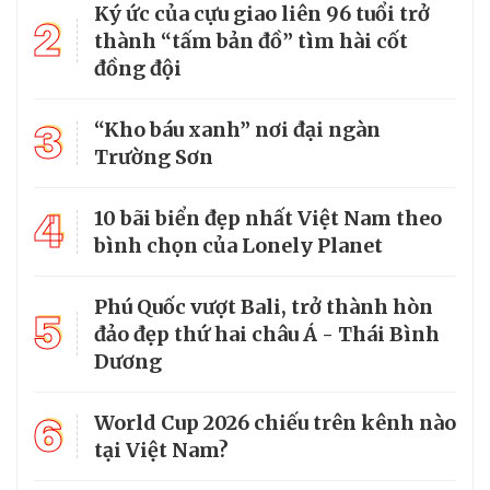
Ký ức của cựu giao liên 96 tuổi trở
2
thành “tấm bản đồ” tìm hài cốt
đồng đội
3
“Kho báu xanh” nơi đại ngàn
Trường Sơn
4
10 bãi biển đẹp nhất Việt Nam theo
bình chọn của Lonely Planet
Phú Quốc vượt Bali, trở thành hòn
5
đảo đẹp thứ hai châu Á - Thái Bình
Dương
6
World Cup 2026 chiếu trên kênh nào
tại Việt Nam?