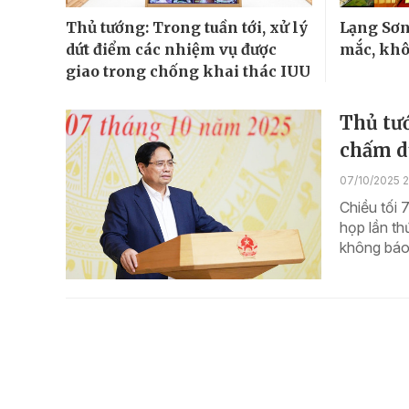
Thủ tướng: Trong tuần tới, xử lý
Lạng Sơn
dứt điểm các nhiệm vụ được
mắc, khô
giao trong chống khai thác IUU
Thủ tướ
chấm d
07/10/2025 2
Chiều tối 
họp lần th
không báo 