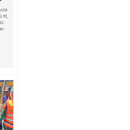
vừa
trì,
ức
àn