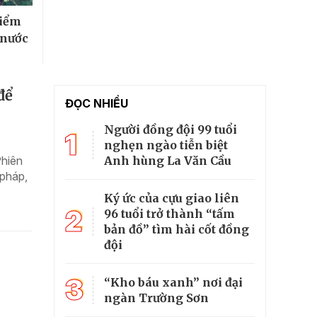
điểm
 nước
để
ĐỌC NHIỀU
Người đồng đội 99 tuổi
1
nghẹn ngào tiễn biệt
Anh hùng La Văn Cầu
Phiên
 pháp,
Ký ức của cựu giao liên
2
96 tuổi trở thành “tấm
bản đồ” tìm hài cốt đồng
đội
3
“Kho báu xanh” nơi đại
ngàn Trường Sơn