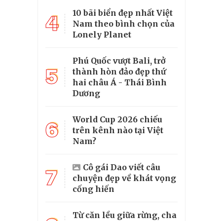
10 bãi biển đẹp nhất Việt
4
Nam theo bình chọn của
Lonely Planet
Phú Quốc vượt Bali, trở
5
thành hòn đảo đẹp thứ
hai châu Á - Thái Bình
Dương
World Cup 2026 chiếu
6
trên kênh nào tại Việt
Nam?
Cô gái Dao viết câu
7
chuyện đẹp về khát vọng
cống hiến
Từ căn lều giữa rừng, cha