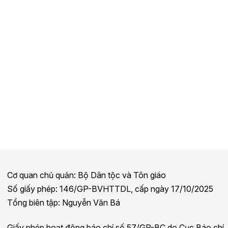
Cơ quan chủ quản: Bộ Dân tộc và Tôn giáo
Số giấy phép: 146/GP-BVHTTDL, cấp ngày 17/10/2025
Tổng biên tập: Nguyễn Văn Bá
Giấy phép hoạt động báo chí số 57/GP-BC do Cục Báo chí,