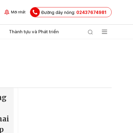
Đường dây nóng:
02437674981
Mới nhất
Thành tựu và Phát triển
ng
hai
p