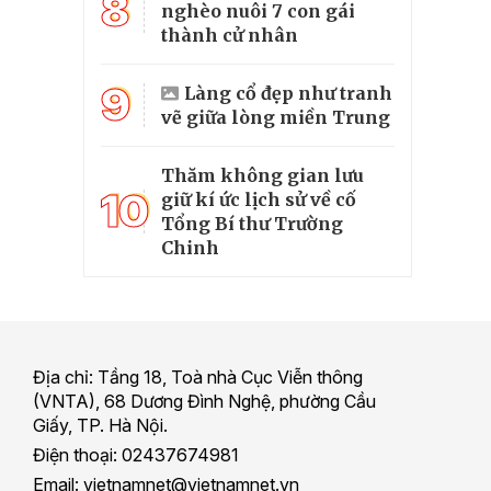
8
nghèo nuôi 7 con gái
thành cử nhân
9
Làng cổ đẹp như tranh
vẽ giữa lòng miền Trung
Thăm không gian lưu
10
giữ kí ức lịch sử về cố
Tổng Bí thư Trường
Chinh
Địa chỉ: Tầng 18, Toà nhà Cục Viễn thông
(VNTA), 68 Dương Đình Nghệ, phường Cầu
Giấy, TP. Hà Nội.
Điện thoại: 02437674981
Email: vietnamnet@vietnamnet.vn