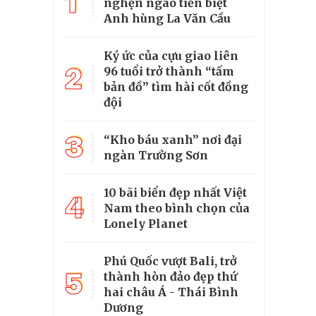
1
nghẹn ngào tiễn biệt
Anh hùng La Văn Cầu
Ký ức của cựu giao liên
2
96 tuổi trở thành “tấm
bản đồ” tìm hài cốt đồng
đội
3
“Kho báu xanh” nơi đại
ngàn Trường Sơn
10 bãi biển đẹp nhất Việt
4
Nam theo bình chọn của
Lonely Planet
Phú Quốc vượt Bali, trở
5
thành hòn đảo đẹp thứ
hai châu Á - Thái Bình
Dương