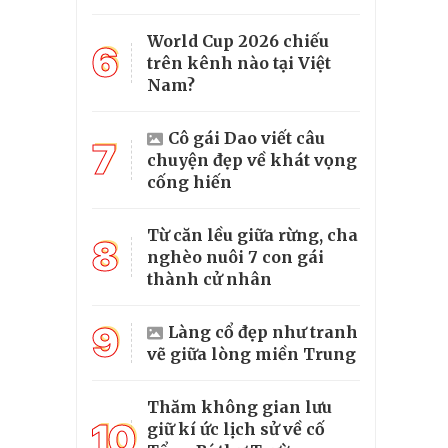
World Cup 2026 chiếu
6
trên kênh nào tại Việt
Nam?
Cô gái Dao viết câu
7
chuyện đẹp về khát vọng
cống hiến
Từ căn lều giữa rừng, cha
8
nghèo nuôi 7 con gái
thành cử nhân
9
Làng cổ đẹp như tranh
vẽ giữa lòng miền Trung
Thăm không gian lưu
10
giữ kí ức lịch sử về cố