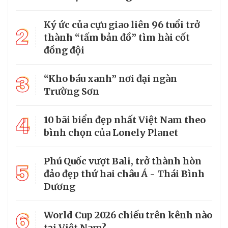
Ký ức của cựu giao liên 96 tuổi trở
2
thành “tấm bản đồ” tìm hài cốt
đồng đội
3
“Kho báu xanh” nơi đại ngàn
Trường Sơn
4
10 bãi biển đẹp nhất Việt Nam theo
bình chọn của Lonely Planet
Phú Quốc vượt Bali, trở thành hòn
5
đảo đẹp thứ hai châu Á - Thái Bình
Dương
6
World Cup 2026 chiếu trên kênh nào
tại Việt Nam?