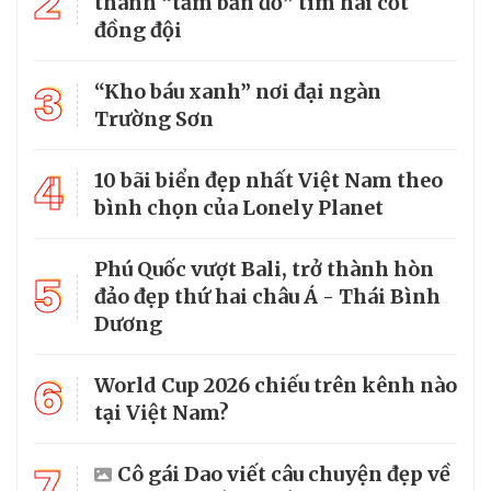
2
thành “tấm bản đồ” tìm hài cốt
đồng đội
3
“Kho báu xanh” nơi đại ngàn
Trường Sơn
4
10 bãi biển đẹp nhất Việt Nam theo
bình chọn của Lonely Planet
Phú Quốc vượt Bali, trở thành hòn
5
đảo đẹp thứ hai châu Á - Thái Bình
Dương
6
World Cup 2026 chiếu trên kênh nào
tại Việt Nam?
7
Cô gái Dao viết câu chuyện đẹp về