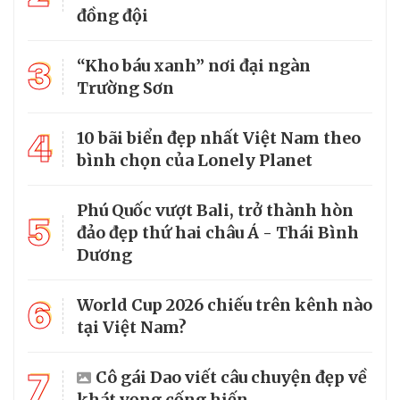
đồng đội
3
“Kho báu xanh” nơi đại ngàn
Trường Sơn
4
10 bãi biển đẹp nhất Việt Nam theo
bình chọn của Lonely Planet
Phú Quốc vượt Bali, trở thành hòn
5
đảo đẹp thứ hai châu Á - Thái Bình
Dương
6
World Cup 2026 chiếu trên kênh nào
tại Việt Nam?
7
Cô gái Dao viết câu chuyện đẹp về
khát vọng cống hiến