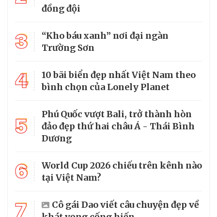
đồng đội
3
“Kho báu xanh” nơi đại ngàn
Trường Sơn
4
10 bãi biển đẹp nhất Việt Nam theo
bình chọn của Lonely Planet
Phú Quốc vượt Bali, trở thành hòn
5
đảo đẹp thứ hai châu Á - Thái Bình
Dương
6
World Cup 2026 chiếu trên kênh nào
tại Việt Nam?
7
Cô gái Dao viết câu chuyện đẹp về
khát vọng cống hiến