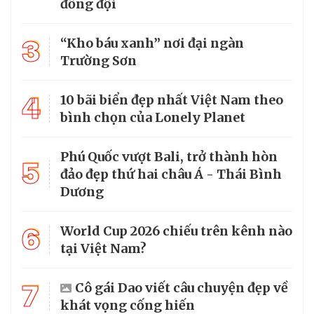
đồng đội
3
“Kho báu xanh” nơi đại ngàn
Trường Sơn
4
10 bãi biển đẹp nhất Việt Nam theo
bình chọn của Lonely Planet
Phú Quốc vượt Bali, trở thành hòn
5
đảo đẹp thứ hai châu Á - Thái Bình
Dương
6
World Cup 2026 chiếu trên kênh nào
tại Việt Nam?
7
Cô gái Dao viết câu chuyện đẹp về
khát vọng cống hiến