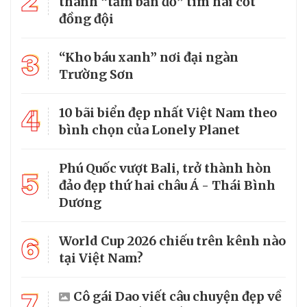
2
thành “tấm bản đồ” tìm hài cốt
đồng đội
3
“Kho báu xanh” nơi đại ngàn
Trường Sơn
4
10 bãi biển đẹp nhất Việt Nam theo
bình chọn của Lonely Planet
Phú Quốc vượt Bali, trở thành hòn
5
đảo đẹp thứ hai châu Á - Thái Bình
Dương
6
World Cup 2026 chiếu trên kênh nào
tại Việt Nam?
7
Cô gái Dao viết câu chuyện đẹp về