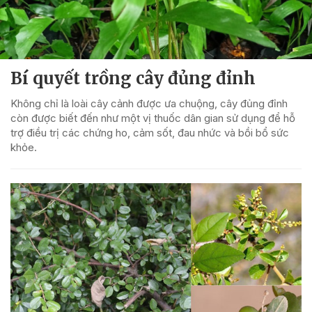
Bí quyết trồng cây đủng đỉnh
Không chỉ là loài cây cảnh được ưa chuộng, cây đủng đỉnh
còn được biết đến như một vị thuốc dân gian sử dụng để hỗ
trợ điều trị các chứng ho, cảm sốt, đau nhức và bồi bổ sức
khỏe.