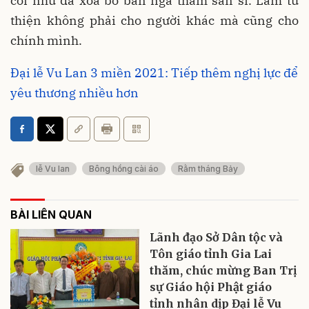
coi như đã xóa bỏ bản ngã tham sân si. Làm từ
thiện không phải cho người khác mà cũng cho
chính mình.
Đại lễ Vu Lan 3 miền 2021: Tiếp thêm nghị lực để
yêu thương nhiều hơn
lễ Vu lan
Bông hồng cài áo
Rằm tháng Bảy
BÀI LIÊN QUAN
Lãnh đạo Sở Dân tộc và
Tôn giáo tỉnh Gia Lai
thăm, chúc mừng Ban Trị
sự Giáo hội Phật giáo
tỉnh nhân dịp Đại lễ Vu