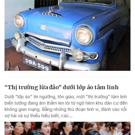
“Thị trường lừa đảo” dưới lớp áo tâm linh
Dưới “lớp áo” tín ngưỡng, tôn giáo, một "thị trường" tâm linh
biến tướng đang âm thầm len lỏi từ ngõ hẻm khu dân cư đến
không gian mạng. Bằng những thủ đoạn tinh vi, đánh vào nỗi
sợ hãi và sự thiếu hiểu biết, các...