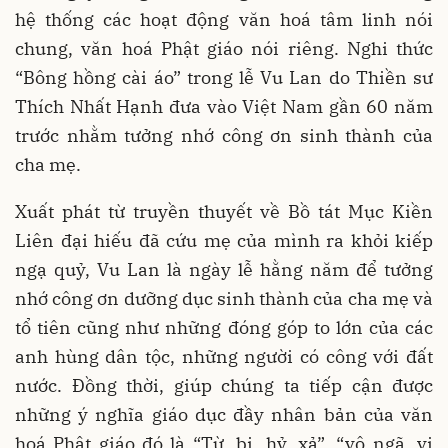
hệ thống các hoạt động văn hoá tâm linh nói
chung, văn hoá Phật giáo nói riêng. Nghi thức
“Bông hồng cài áo” trong lễ Vu Lan do Thiền sư
Thích Nhất Hạnh đưa vào Việt Nam gần 60 năm
trước nhằm tưởng nhớ công ơn sinh thành của
cha mẹ.
Xuất phát từ truyền thuyết về Bồ tát Mục Kiền
Liên đại hiếu đã cứu mẹ của mình ra khỏi kiếp
ngạ quỷ, Vu Lan là ngày lễ hằng năm để tưởng
nhớ công ơn dưỡng dục sinh thành của cha mẹ và
tổ tiên cũng như những đóng góp to lớn của các
anh hùng dân tộc, những người có công với đất
nước. Ðồng thời, giúp chúng ta tiếp cận được
những ý nghĩa giáo dục đầy nhân bản của văn
hoá Phật giáo đó là “Từ, bi, hỷ, xả”, “vô ngã, vị