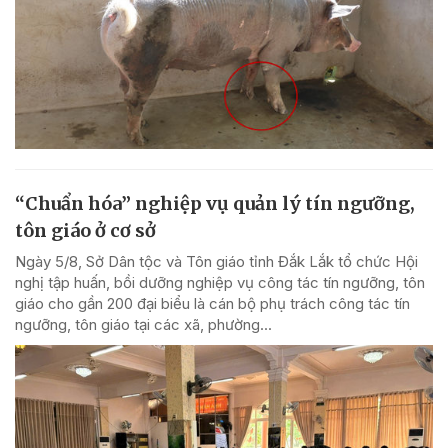
“Chuẩn hóa” nghiệp vụ quản lý tín ngưỡng,
tôn giáo ở cơ sở
Ngày 5/8, Sở Dân tộc và Tôn giáo tỉnh Đắk Lắk tổ chức Hội
nghị tập huấn, bồi dưỡng nghiệp vụ công tác tín ngưỡng, tôn
giáo cho gần 200 đại biểu là cán bộ phụ trách công tác tín
ngưỡng, tôn giáo tại các xã, phường...