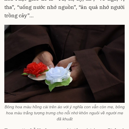
tha”, “uống nước nhớ nguồn”, “ăn quả nhớ người
trồng cây”...
Bông hoa màu hồng cài trên áo với ý nghĩa con vẫn còn mẹ, bông
hoa màu trắng tượng trưng cho nỗi nhớ khôn nguôi về người mẹ
đã khuất