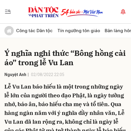
Gửi bình luận
Công tác Dân tộc
Tín ngưỡng tôn giáo
Bản làng hô
Ý nghĩa nghi thức “Bông hồng cài
áo” trong lễ Vu Lan
Nguyệt Anh
02/08/2022 22:05
Lễ Vu Lan báo hiếu là một trong những ngày
Hủy
Gửi
lễ lớn của người theo đạo Phật, là ngày tưởng
nhớ, báo ân, báo hiếu cha mẹ và tổ tiên. Qua
hàng ngàn năm với ý nghĩa đầy nhân văn, Lễ
Vu Lan đã lan rộng ra, không chỉ là ngày lễ
của các Phật tử mà trở thành ngày lễ báo hiếu