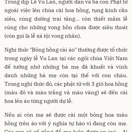
Trong dịp Lễ Vu Lan, người dân và bà con Phật tử
ngoài việc lên chùa cài hoa hồng, tụng kinh cầu
siêu, cúng dường trai tăng… còn thiết mâm lễ
cúng cho những vong hồn chưa được siêu thoát
(còn gọi là lễ xá tội vong nhân).
Nghi thức "Bông hồng cài áo" thường được tổ chức
trong ngày lễ Vu Lan tại các ngôi chùa Việt Nam
để tưởng nhớ những bà mẹ đã khuất và vinh
danh những bà mẹ còn tại thế với con cháu.
Trong nghi thức đó, các phật tử với 3 giỏ hoa hồng
(màu đỏ và màu trắng và màu vàng) sẽ đến cài
hoa lên áo từng người dự lễ.
Nếu ai còn mẹ sẽ được cài một bông hoa màu
hồng trên áo với ý nghĩa tự hào vì đang còn mẹ.
Các con sẽ cố gắng để mẹ luôn được an vui... Ai