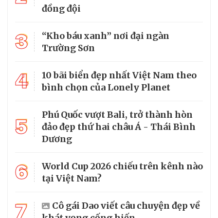
đồng đội
3
“Kho báu xanh” nơi đại ngàn
Trường Sơn
4
10 bãi biển đẹp nhất Việt Nam theo
bình chọn của Lonely Planet
Phú Quốc vượt Bali, trở thành hòn
5
đảo đẹp thứ hai châu Á - Thái Bình
Dương
6
World Cup 2026 chiếu trên kênh nào
tại Việt Nam?
7
Cô gái Dao viết câu chuyện đẹp về
khát vọng cống hiến