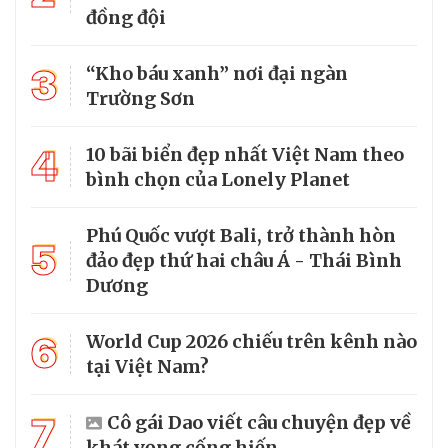
đồng đội
3
“Kho báu xanh” nơi đại ngàn
Trường Sơn
4
10 bãi biển đẹp nhất Việt Nam theo
bình chọn của Lonely Planet
Phú Quốc vượt Bali, trở thành hòn
5
đảo đẹp thứ hai châu Á - Thái Bình
Dương
6
World Cup 2026 chiếu trên kênh nào
tại Việt Nam?
7
Cô gái Dao viết câu chuyện đẹp về
khát vọng cống hiến