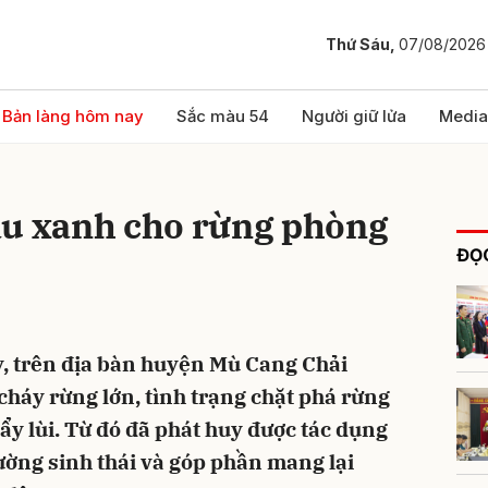
Thứ Sáu,
07/08/2026
bình luận
Bản làng hôm nay
Sắc màu 54
Người giữ lửa
Media
àu xanh cho rừng phòng
ĐỌC
 trên địa bàn huyện Mù Cang Chải
Hủy
G
cháy rừng lớn, tình trạng chặt phá rừng
y lùi. Từ đó đã phát huy được tác dụng
rường sinh thái và góp phần mang lại