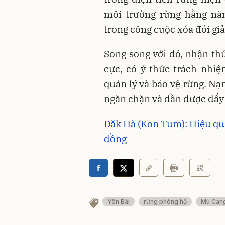
môi trường rừng hằng nă
trong công cuộc xóa đói g
Song song với đó, nhận th
cực, có ý thức trách nhiệ
quản lý và bảo vệ rừng. Nạ
ngăn chặn và dần được đẩy 
Đăk Hà (Kon Tum): Hiệu qu
đồng
Yên Bái
rừng phòng hộ
Mù Cang