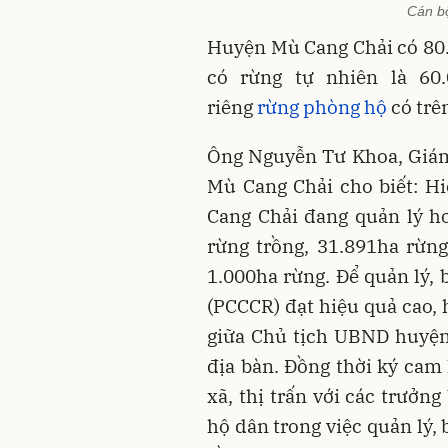
Cán bộ
Huyện Mù Cang Chải có 80.2
có rừng tự nhiên là 60.
riêng
rừng phòng hộ
có trê
Ông Nguyễn Tư Khoa, Giám
Mù Cang Chải cho biết: H
Cang Chải đang quản lý h
rừng trồng, 31.891ha rừn
1.000ha rừng. Để quản lý, 
(PCCCR) đạt hiệu quả cao, 
giữa Chủ tịch UBND huyện 
địa bàn. Đồng thời ký cam
xã, thị trấn với các trưởn
hộ dân trong việc quản lý,