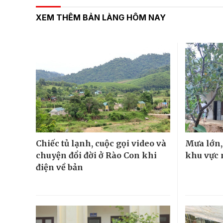
XEM THÊM BẢN LÀNG HÔM NAY
Chiếc tủ lạnh, cuộc gọi video và
Mưa lớn, 
chuyện đổi đời ở Rào Con khi
khu vực 
điện về bản