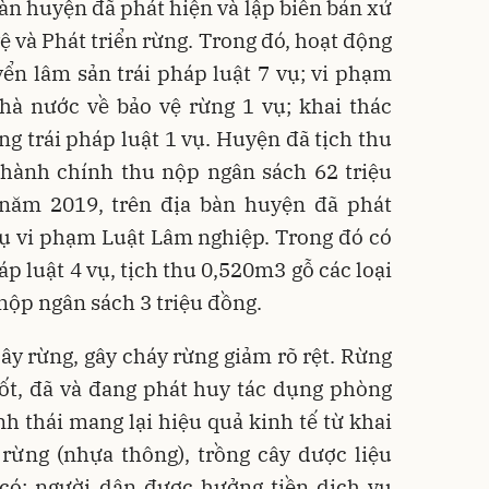
àn huyện đã phát hiện và lập biên bản xử
ệ và Phát triển rừng. Trong đó, hoạt động
ển lâm sản trái pháp luật 7 vụ; vi phạm
hà nước về bảo vệ rừng 1 vụ; khai thác
ng trái pháp luật 1 vụ. Huyện đã tịch thu
 hành chính thu nộp ngân sách 62 triệu
năm 2019, trên địa bàn huyện đã phát
 vụ vi phạm Luật Lâm nghiệp. Trong đó có
p luật 4 vụ, tịch thu 0,520m3 gỗ các loại
nộp ngân sách 3 triệu đồng.
cây rừng, gây cháy rừng giảm rõ rệt. Rừng
tốt, đã và đang phát huy tác dụng phòng
nh thái mang lại hiệu quả kinh tế từ khai
rừng (nhựa thông), trồng cây dược liệu
 có; người dân được hưởng tiền dịch vụ