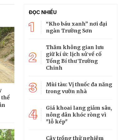
ĐỌC NHIỀU
1
“Kho báu xanh” nơi đại
ngàn Trường Sơn
Thăm không gian lưu
2
giữ kí ức lịch sử về cố
Tổng Bí thư Trường
Chinh
3
Mùi tàu: Vị thuốc đa năng
y
trong vườn nhà
 thể
ản
Giá khoai lang giảm sâu,
4
nông dân khóc ròng vì
"lỗ kép"
Cây trồng thử nghiệm