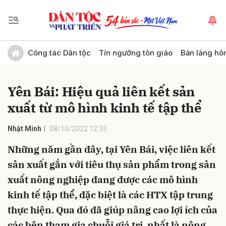
Gửi bình luận
Công tác Dân tộc
Tín ngưỡng tôn giáo
Bản làng hô
Yên Bái: Hiệu quả liên kết sản
xuất từ mô hình kinh tế tập thể
Nhật Minh
08/10/2022 12:35
Những năm gần đây, tại Yên Bái, việc liên kết
Hủy
Gửi
sản xuất gắn với tiêu thụ sản phẩm trong sản
xuất nông nghiệp đang được các mô hình
kinh tế tập thể, đặc biệt là các HTX tập trung
thực hiện. Qua đó đã giúp nâng cao lợi ích của
các bên tham gia chuỗi giá trị, nhất là nông