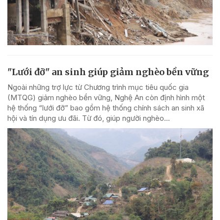
"Lưới đỡ" an sinh giúp giảm nghèo bền vững
Ngoài những trợ lực từ Chương trình mục tiêu quốc gia
(MTQG) giảm nghèo bền vững, Nghệ An còn định hình một
hệ thống “lưới đỡ” bao gồm hệ thống chính sách an sinh xã
hội và tín dụng ưu đãi. Từ đó, giúp người nghèo...