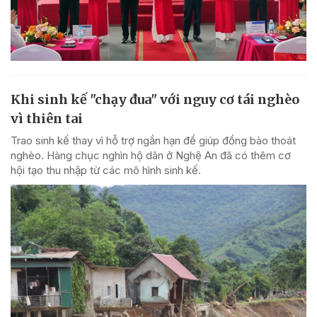
Khi sinh kế "chạy đua" với nguy cơ tái nghèo
vì thiên tai
Trao sinh kế thay vì hỗ trợ ngắn hạn để giúp đồng bào thoát
nghèo. Hàng chục nghìn hộ dân ở Nghệ An đã có thêm cơ
hội tạo thu nhập từ các mô hình sinh kế.