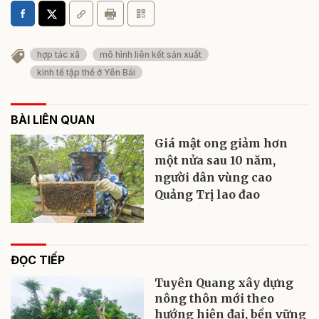
hợp tác xã
mô hình liên kết sản xuất
kinh tế tập thể ở Yên Bái
BÀI LIÊN QUAN
Giá mật ong giảm hơn
một nửa sau 10 năm,
người dân vùng cao
Quảng Trị lao đao
ĐỌC TIẾP
Tuyên Quang xây dựng
nông thôn mới theo
hướng hiện đại, bền vững