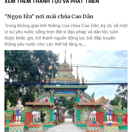
XEM THÊM THÀNH TỰU VÀ PHÁT TRIỂN
"Ngọn lửa" nơi mái chùa Cao Dân
Trong không gian linh thiêng của chùa Cao Dân, ký ức về một
vị sư yêu nước sống trọn đời vì đạo pháp và dân tộc luôn
được khắc ghi, trở thành nguồn động lực bồi đắp truyền
thống yêu nước cho các thế hệ tăng ni,...