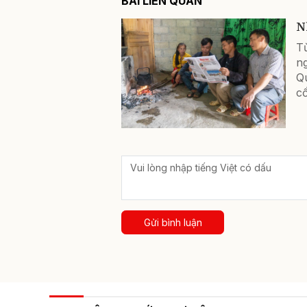
BÀI LIÊN QUAN
N
T
n
Q
c
Gửi bình luận