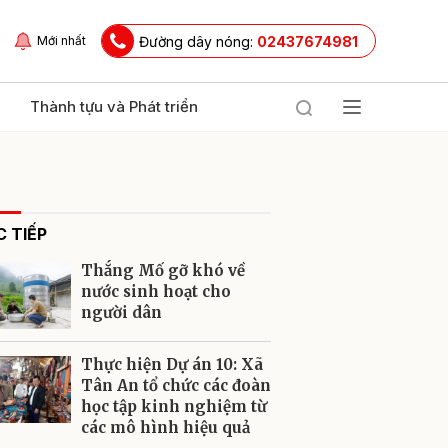
Đường dây nóng:
02437674981
Mới nhất
Thành tựu và Phát triển
 TIẾP
Thắng Mố gỡ khó về
nước sinh hoạt cho
người dân
ửi
Thực hiện Dự án 10: Xã
Tân An tổ chức các đoàn
học tập kinh nghiệm từ
các mô hình hiệu quả