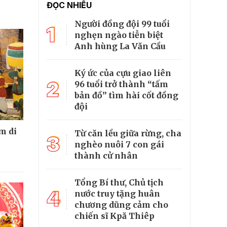
ĐỌC NHIỀU
Người đồng đội 99 tuổi
1
nghẹn ngào tiễn biệt
Anh hùng La Văn Cầu
Ký ức của cựu giao liên
2
96 tuổi trở thành “tấm
bản đồ” tìm hài cốt đồng
đội
m di
Từ căn lều giữa rừng, cha
3
nghèo nuôi 7 con gái
thành cử nhân
Tổng Bí thư, Chủ tịch
4
nước truy tặng huân
chương dũng cảm cho
chiến sĩ Kpă Thiêp