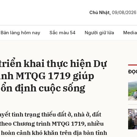
Chủ Nhật,
09/08/2026
bình luận
Bản làng hôm nay
Sắc màu 54
Người giữ lửa
Media
 triển khai thực hiện Dự
ĐỌC
rình MTQG 1719 giúp
ổn định cuộc sống
Hủy
G
yết tình trạng thiếu đất ở, nhà ở, đất
” theo Chương trình MTQG 1719, nhiều
 hoàn cảnh khó khăn trên địa bàn tỉnh