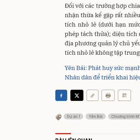
Đối với các trường hợp chia
nhận thừa kế gặp rất nhiều
tích nhỏ lẻ (dưới hạn mứ
phép tách thửa); diện tích 
địa phương quản lý chủ yếu
tích nhỏ lẻ không tập trung
Yên Bái: Phát huy sức mạnh 
Nhân dân để triển khai hi
Dự án 1
Yên Bái
Chương trình 