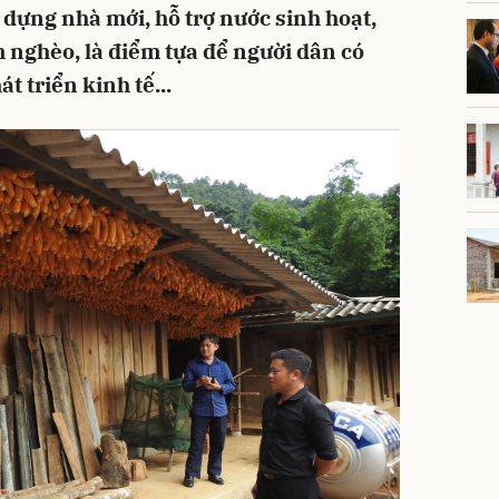
 dựng nhà mới, hỗ trợ nước sinh hoạt,
 nghèo, là điểm tựa để người dân có
t triển kinh tế...