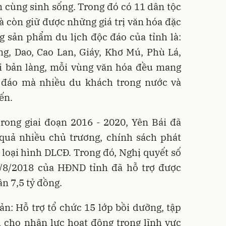
 cùng sinh sống. Trong đó có 11 dân tộc
à còn giữ được những giá trị văn hóa đặc
g sản phẩm du lịch độc đáo của tỉnh là:
ng, Dao, Cao Lan, Giáy, Khơ Mú, Phù Lá,
i bản làng, mỗi vùng văn hóa đều mang
c đáo mà nhiều du khách trong nước và
ến.
rong giai đoạn 2016 - 2020, Yên Bái đã
 quả nhiều chủ trương, chính sách phát
o loại hình DLCĐ. Trong đó, Nghị quyết số
8/2018 của HĐND tỉnh đã hỗ trợ được
ần 7,5 tỷ đồng.
n: Hỗ trợ tổ chức 15 lớp bồi dưỡng, tập
 cho nhân lực hoạt động trong lĩnh vực