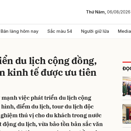
Thứ Năm,
06/08/2026
bình luận
Bản làng hôm nay
Sắc màu 54
Người giữ lửa
Media
iển du lịch cộng đồng,
ĐỌC
n kinh tế được ưu tiên
 mạnh việc phát triển du lịch cộng
Hủy
G
ình, điểm du lịch, tour du lịch độc
ghiệm thú vị cho du khách trong nước
 động du lịch, vừa bảo tồn bản sắc văn