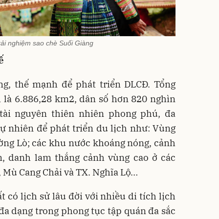
rải nghiệm sao chè Suối Giàng
ế
ng, thế mạnh để phát triển DLCĐ. Tổng
ỉnh là 6.886,28 km2, dân số hơn 820 nghìn
tài nguyên thiên nhiên phong phú, đa
ự nhiên để phát triển du lịch như: Vùng
ờng Lò; các khu nước khoáng nóng, cảnh
ên, danh lam thắng cảnh vùng cao ở các
 Mù Cang Chải và TX. Nghĩa Lộ…
t có lịch sử lâu đời với nhiều di tích lịch
đa dạng trong phong tục tập quán đa sắc