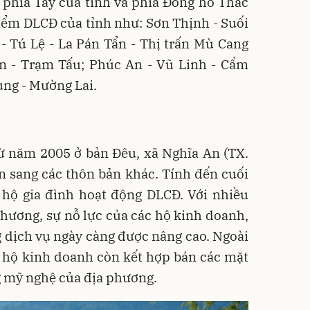
 phía Tây của tỉnh và phía Đông hồ Thác
 điểm DLCĐ của tỉnh như: Sơn Thịnh - Suối
 - Tú Lệ - La Pán Tẩn - Thị trấn Mù Cang
An - Trạm Tấu; Phúc An - Vũ Linh - Cẩm
ung - Mường Lai.
từ năm 2005 ở bản Đêu, xã Nghĩa An (TX.
ển sang các thôn bản khác. Tính đến cuối
ộ gia đình hoạt động DLCĐ. Với nhiều
phương, sự nỗ lực của các hộ kinh doanh,
ng dịch vụ ngày càng được nâng cao. Ngoài
c hộ kinh doanh còn kết hợp bán các mặt
g mỹ nghệ của địa phương.