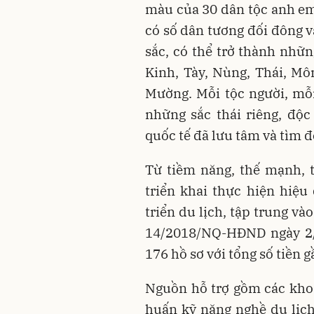
màu của 30 dân tộc anh em
có số dân tương đối đông v
sắc, có thể trở thành nhữn
Kinh, Tày, Nùng, Thái, Mô
Mường. Mỗi tộc người, mỗ
những sắc thái riêng, độ
quốc tế đã lưu tâm và tìm đ
Từ tiềm năng, thế mạnh, t
triển khai thực hiện hiệu
triển du lịch, tập trung và
14/2018/NQ-HĐND ngày 2/
176 hồ sơ với tổng số tiền g
Nguồn hỗ trợ gồm các khoả
huấn kỹ năng nghề du lịch