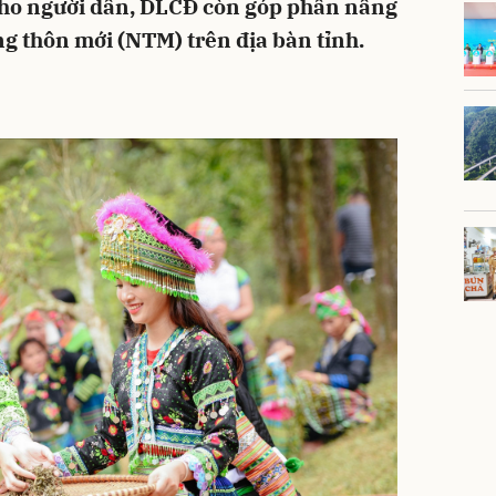
cho người dân, DLCĐ còn góp phần nâng
ng thôn mới (NTM) trên địa bàn tỉnh.