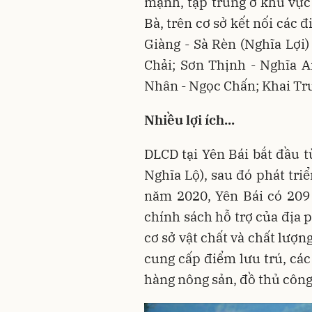
mạnh, tập trung ở khu vực
Bà, trên cơ sở kết nối các
Giàng - Sà Rèn (Nghĩa Lợi)
Chải; Sơn Thịnh - Nghĩa 
Nhân - Ngọc Chấn; Khai Tr
Nhiều lợi ích...
DLCD tại Yên Bái bắt đầu 
Nghĩa Lộ), sau đó phát tri
năm 2020, Yên Bái có 209 h
chính sách hỗ trợ của địa 
cơ sở vật chất và chất lượ
cung cấp điểm lưu trú, cá
hàng nông sản, đồ thủ côn