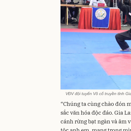
VĐV đội tuyển Võ cổ truyền tỉnh Gia
“Chúng ta cùng chào đón mộ
sắc văn hóa độc đáo. Gia L
cánh rừng bạt ngàn và âm v
tộc anh em, mang trong mì