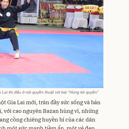
 Lai thi đấu ở nội quyền thuật với bài “Hùng kê quyền”
t Gia Lai mới, tràn đầy sức sống và bản
ai, với cao nguyên Bazan hùng vĩ, những
ang cồng chiêng huyền bí của các dân
nh một sức mạnh tiềm ẩn, một vẻ đẹp