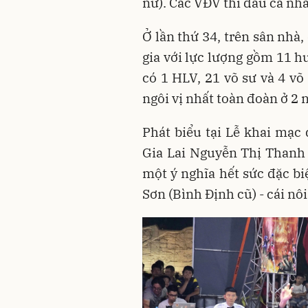
nữ). Các VĐV thi đấu cá nhân
Ở lần thứ 34, trên sân nhà,
gia với lực lượng gồm 11 h
có 1 HLV, 21 võ sư và 4 võ
ngôi vị nhất toàn đoàn ở 2 
Phát biểu tại Lễ khai mạc 
Gia Lai Nguyễn Thị Thanh 
một ý nghĩa hết sức đặc bi
Sơn (Bình Định cũ) - cái nô