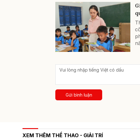
G
q
T
cô
ph
n
Gửi bình luận
XEM THÊM THỂ THAO - GIẢI TRÍ