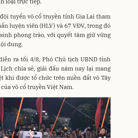
 loại trực tiếp.
 đội tuyển võ cổ truyền tỉnh Gia Lai tham
uấn luyện viên (HLV) và 67 VĐV, trong đó
 sinh phong trào, với quyết tâm giữ vững
nội dung.
diễn ra tối 4/8, Phó Chủ tịch UBND tỉnh
Lịch chia sẻ, giải đấu năm nay lại mang
ệt khi được tổ chức trên miền đất võ Tây
i của võ cổ truyền Việt Nam.