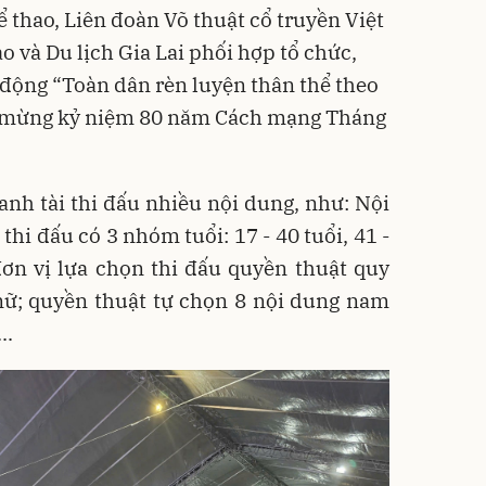
 thao, Liên đoàn Võ thuật cổ truyền Việt
 và Du lịch Gia Lai phối hợp tổ chức,
ộng “Toàn dân rèn luyện thân thể theo
o mừng kỷ niệm 80 năm Cách mạng Tháng
anh tài thi đấu nhiều nội dung, như: Nội
hi đấu có 3 nhóm tuổi: 17 - 40 tuổi, 41 -
 đơn vị lựa chọn thi đấu quyền thuật quy
nữ; quyền thuật tự chọn 8 nội dung nam
..