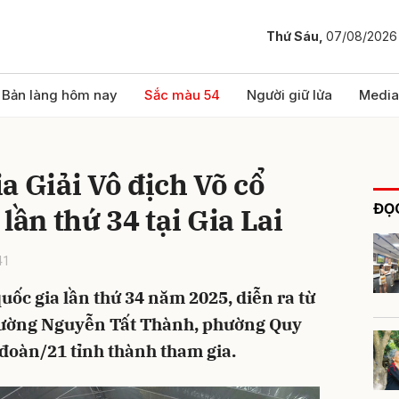
Thứ Sáu,
07/08/2026
bình luận
Bản làng hôm nay
Sắc màu 54
Người giữ lửa
Media
a Giải Vô địch Võ cổ
ĐỌC
lần thứ 34 tại Gia Lai
41
quốc gia lần thứ 34 năm 2025, diễn ra từ
Hủy
G
 trường Nguyễn Tất Thành, phường Quy
 đoàn/21 tỉnh thành tham gia.