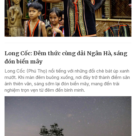
Long Cốc: Đêm thức cùng dải Ngân Hà, sáng
đón biển mây
Long Cốc (Phú Thọ) nổi tiếng với những đồi chè bát úp xanh
mướt. Khi màn đêm buông xuống, nơi đây trở thành điểm săn
ảnh thiên văn, sáng sớm lại đón biển mây, mang đến trải
nghiệm trọn vẹn từ đêm đến bình minh.