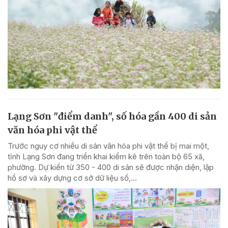
Lạng Sơn "điểm danh", số hóa gần 400 di sản
văn hóa phi vật thể
Trước nguy cơ nhiều di sản văn hóa phi vật thể bị mai một,
tỉnh Lạng Sơn đang triển khai kiểm kê trên toàn bộ 65 xã,
phường. Dự kiến từ 350 - 400 di sản sẽ được nhận diện, lập
hồ sơ và xây dựng cơ sở dữ liệu số,...