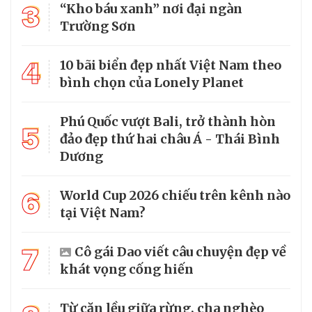
3
“Kho báu xanh” nơi đại ngàn
Trường Sơn
4
10 bãi biển đẹp nhất Việt Nam theo
bình chọn của Lonely Planet
Phú Quốc vượt Bali, trở thành hòn
5
đảo đẹp thứ hai châu Á - Thái Bình
Dương
6
World Cup 2026 chiếu trên kênh nào
tại Việt Nam?
7
Cô gái Dao viết câu chuyện đẹp về
khát vọng cống hiến
Từ căn lều giữa rừng, cha nghèo