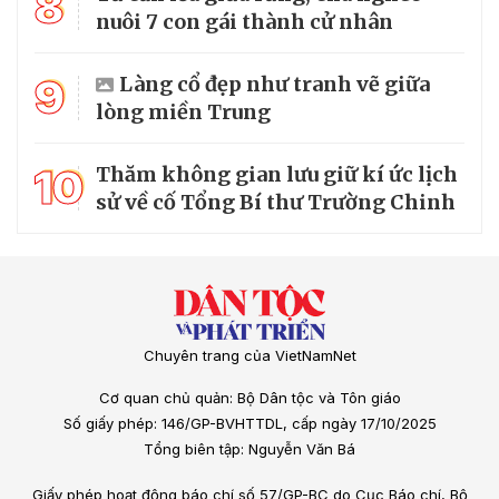
8
nuôi 7 con gái thành cử nhân
9
Làng cổ đẹp như tranh vẽ giữa
lòng miền Trung
10
Thăm không gian lưu giữ kí ức lịch
sử về cố Tổng Bí thư Trường Chinh
Chuyên trang của VietNamNet
Cơ quan chủ quản: Bộ Dân tộc và Tôn giáo
Số giấy phép: 146/GP-BVHTTDL, cấp ngày 17/10/2025
Tổng biên tập: Nguyễn Văn Bá
Giấy phép hoạt động báo chí số 57/GP-BC do Cục Báo chí, Bộ