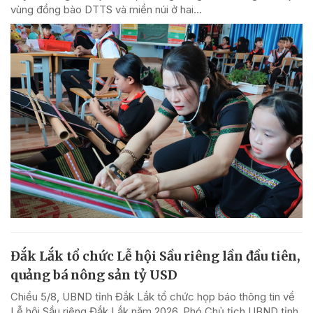
vùng đồng bào DTTS và miền núi ở hai...
Đắk Lắk tổ chức Lễ hội Sầu riêng lần đầu tiên,
quảng bá nông sản tỷ USD
Chiều 5/8, UBND tỉnh Đắk Lắk tổ chức họp báo thông tin về
Lễ hội Sầu riêng Đắk Lắk năm 2026. Phó Chủ tịch UBND tỉnh