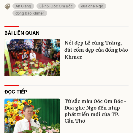
An Giang
Lễ hội Oóc Om Bóc
đua ghe Ngo
đồng bào Khmer
BÀI LIÊN QUAN
Nét đẹp Lễ cúng Trăng,
đút cốm dẹp của đồng bào
Khmer
ĐỌC TIẾP
Từ sắc màu Oóc Om Bóc -
Đua ghe Ngo đến nhịp
phát triển mới của TP.
Cần Thơ