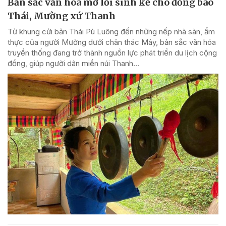
Bản sắc văn hóa mở lối sinh kế cho đồng bào
Thái, Mường xứ Thanh
Từ khung cửi bản Thái Pù Luông đến những nếp nhà sàn, ẩm
thực của người Mường dưới chân thác Mây, bản sắc văn hóa
truyền thống đang trở thành nguồn lực phát triển du lịch cộng
đồng, giúp người dân miền núi Thanh...